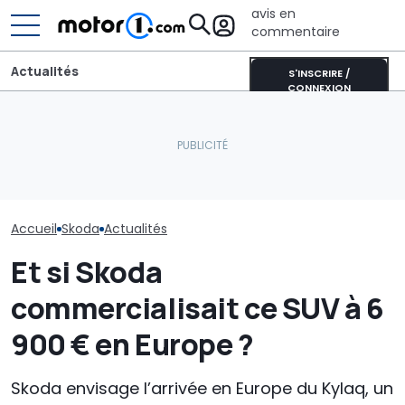
avis en
commentaire
Actualités
S'INSCRIRE /
CONNEXION
Les voitures é
Les prochaines Peugeot
les plus vend
La Skoda Octavia
GTi pourraient être
Groupe Volksw
s'apprête à changer ainsi
hybrides
jour)
Accueil
Skoda
Actualités
Et si Skoda
commercialisait ce SUV à 6
900 € en Europe ?
Skoda envisage l’arrivée en Europe du Kylaq, un