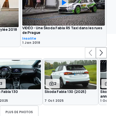
VIDÉO - Une Škoda Fabia R5 Taxi dans les rues
tylée 2018
de Prague
Insolite
1 Jan 2018
13
2
9
 Fabia 130
Skoda Fabia 130 (2025)
Skoda Fa
annonc
 2025
7 Oct 2025
1 Oct 20
PLUS DE PHOTOS