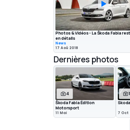
Photos & Vidéos - La Škoda Fabia res
en détails
News
17 Aoû 2018
Dernières photos
4
Škoda Fabia Édition
Skoda
Motorsport
11 Mai
7 Oct