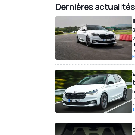
Dernières actualités
I
V
d
e
N
V
L
1
v
S