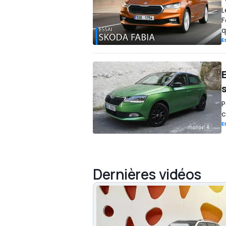
L
F
q
E
P
c
E
Dernières vidéos