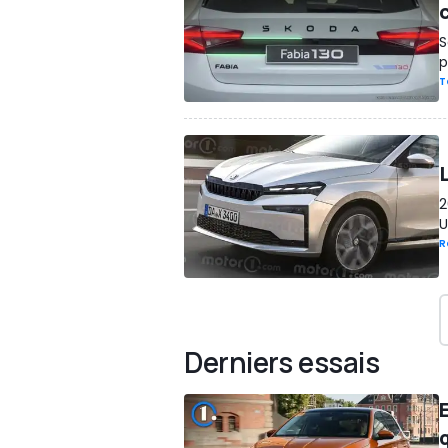
c
S
p
T
2
U
R
Derniers essais
q