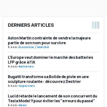
DERNIERS ARTICLES
Aston Martin contrainte de vendre la majeure
partie de son nom pour survivre
6 Aoû
-
Économie / Marché
L'Europe veut dominer le marché des batteries
LFP grâce à l'IA
6 Aoû
-
Batteries
Bugatti transforme sa Bolide de piste en une
sculpture roulante : découvrez Destrier
6 Aoû
-
Supercars
Lucid retarde le lancement de son concurrent du
Tesla Model Y pour éviter les "erreurs du passé"
6 Aoû
-
News