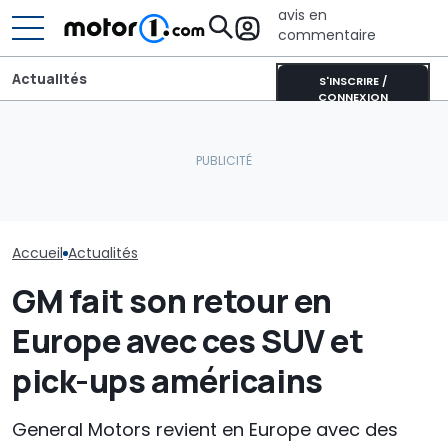
avis en
commentaire
Actualités
S'INSCRIRE /
CONNEXION
Aston Martin contrainte
Les Philippines défient la
de vendre la majeure
Thaïlande et la Chine sur
partie de son nom pour
Le robotaxi de
les voitures électriques
survivre
il vraiment un
Accueil
Actualités
GM fait son retour en
Europe avec ces SUV et
pick-ups américains
General Motors revient en Europe avec des