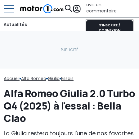
avis en
commentaire
Actualités
S'INSCRIRE /
CONNEXION
Nouvelles photos de la
Une nouvelle version du
Une Alfa Rome
future Alfa Romeo Giulia
Purosangue aperçue à
spéciale... ma
Quadrifoglio
Maranello
l'Europe
Accueil
Alfa Romeo
Giulia
Essais
Alfa Romeo Giulia 2.0 Turbo
Q4 (2025) à l'essai : Bella
Ciao
La Giulia restera toujours l'une de nos favorites