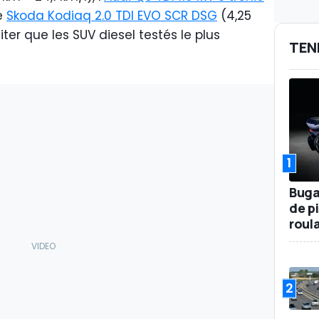
le
Skoda Kodiaq 2.0 TDI EVO SCR DSG
(4,25
iter que les SUV diesel testés le plus
TEN
1
Buga
de p
roul
2