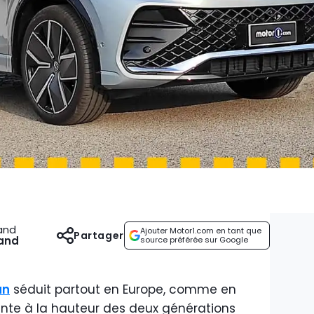
and
Ajouter Motor1.com en tant que
Partager
and
source préférée sur Google
an
séduit partout en Europe, comme en
nte à la hauteur des deux générations