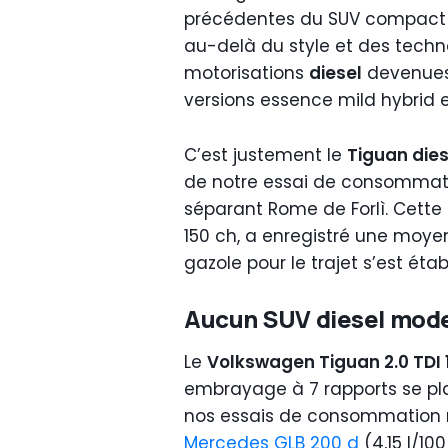
précédentes du SUV compact a
au-delà du style et des tech
motorisations
diesel
devenues 
versions essence mild hybrid 
C’est justement le
Tiguan dies
de notre essai de consommatio
séparant Rome de Forlì. Cette
150 ch, a enregistré une moy
gazole pour le trajet s’est étab
Aucun SUV diesel moder
Le
Volkswagen Tiguan 2.0 TDI 
embrayage à 7 rapports se pl
nos essais de consommation ré
Mercedes GLB 200 d
(4,15 l/100