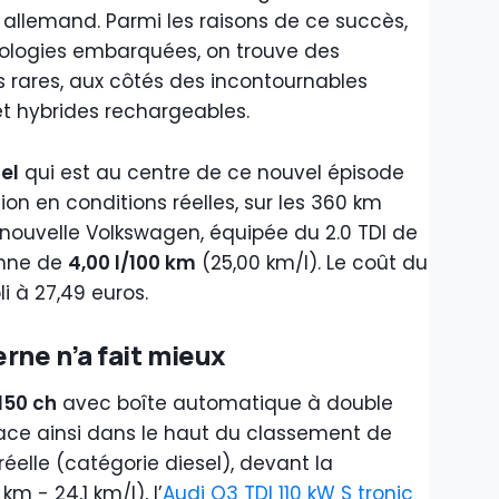
llemand. Parmi les raisons de ce succès,
nologies embarquées, on trouve des
rares, aux côtés des incontournables
et hybrides rechargeables.
el
qui est au centre de ce nouvel épisode
n en conditions réelles, sur les 360 km
 nouvelle Volkswagen, équipée du 2.0 TDI de
enne de
4,00 l/100 km
(25,00 km/l). Le coût du
li à 27,49 euros.
ne n’a fait mieux
150 ch
avec boîte automatique à double
ace ainsi dans le haut du classement de
elle (catégorie diesel), devant la
 km - 24,1 km/l), l’
Audi Q3 TDI 110 kW S tronic