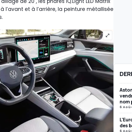
liage de 20", les phares IQ.Light LED Matrix
 l’avant et à l’arrière, la peinture métallisée
s.
DER
Aston
vendr
nom p
6 Aoû
L'Eur
des b
6 Aoû