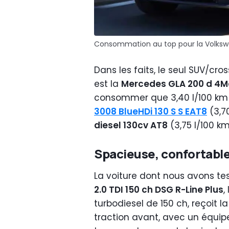
Consommation au top pour la Volksw
Dans les faits, le seul SUV/cro
est la
Mercedes GLA 200 d 4M
consommer que 3,40 l/100 km 
3008 BlueHDi 130 S S EAT8
(3,70
diesel 130cv AT8
(3,75 l/100 km
Spacieuse, confortable
La voiture dont nous avons tes
2.0 TDI 150 ch DSG R-Line Plus
,
turbodiesel de 150 ch, reçoit 
traction avant, avec un équi