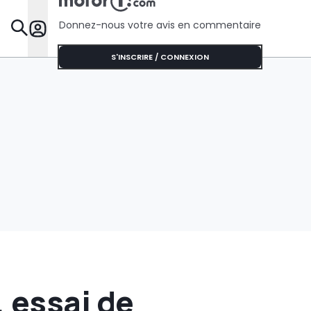
niveau 3 e
Chine
Donnez-nous votre avis en commentaire
Dossie
S'INSCRIRE / CONNEXION
 essai de