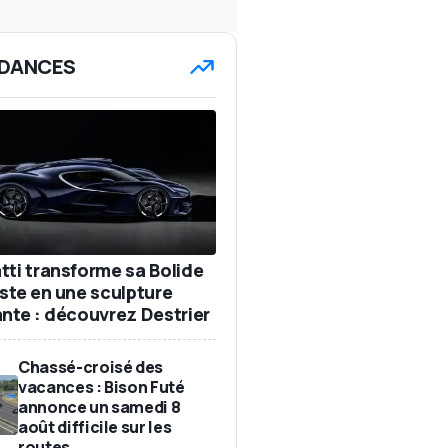
DANCES
tti transforme sa Bolide
iste en une sculpture
ante : découvrez Destrier
Chassé-croisé des
vacances : Bison Futé
annonce un samedi 8
août difficile sur les
routes