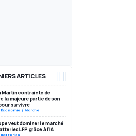
NIERS ARTICLES
 Martin contrainte de
e la majeure partie de son
our survivre
-
Économie / Marché
ope veut dominer le marché
atteries LFP grâce à l'IA
-
Batteries