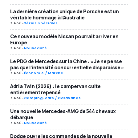
La dernière création unique de Porsche est un
véritable hommage à l’Australie
7 Aoû
-
Séries spéciales
Ce nouveau modèle Nissan pourrait arriver en
Europe
7 Aoû
-
Nouveauté
Le PDG de Mercedes sur la Chine : « Je ne pense
pas que l’intensité concurrentielle disparaisse »
7 Aoû
-
Économie / Marché
Adria Twin (2026) : le campervan culte
entièrement repensé
7 Aoû
-
Camping-cars / Caravanes
Une nouvelle Mercedes-AMG de 544 chevaux
débarque
7 Aoû
-
Nouveauté
Dodge ouvre les commandes de la nouvelle