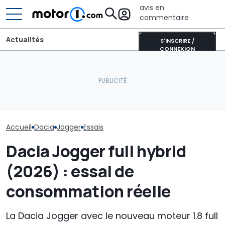
avis en
commentaire
Actualités
S'INSCRIRE /
CONNEXION
Dacia Sandero essence
Les prochaines Peugeot
La voiture "pr
(2026) : notre essai
GTi pourraient être
cherche un n
consommation réelle
hybrides
format
Accueil
Dacia
Jogger
Essais
Dacia Jogger full hybrid
(2026) : essai de
consommation réelle
La Dacia Jogger avec le nouveau moteur 1.8 full