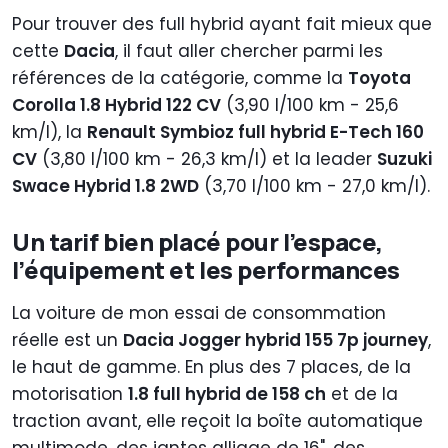
Pour trouver des full hybrid ayant fait mieux que
cette
Dacia
, il faut aller chercher parmi les
références de la catégorie, comme la
Toyota
Corolla 1.8 Hybrid 122 CV
(
3,90 l/100 km - 25,6
km/l), la
Renault Symbioz full hybrid E-Tech 160
CV
(3,80 l/100 km - 26,3 km/l) et la leader
Suzuki
Swace Hybrid 1.8 2WD
(3,70 l/100 km - 27,0 km/l).
Un tarif bien placé pour l’espace,
l’équipement et les performances
La voiture de mon essai de consommation
réelle est un
Dacia Jogger hybrid 155 7p journey
,
le haut de gamme. En plus des 7 places, de la
motorisation
1.8 full hybrid de 158 ch
et de la
traction avant, elle reçoit la boîte automatique
multimode, des jantes alliage de 16", des