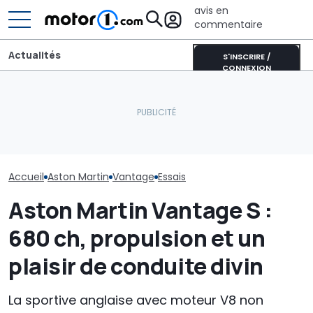
avis en
commentaire
Actualités
S'INSCRIRE /
CONNEXION
Un quart de siècle de
Les prochaines Peugeot
Aston Martin 
puissance V12 : Aston
GTi pourraient être
SUV V12 musclé
Martin Vanquish 25
hybrides
nouveau jeu Ca
Accueil
Aston Martin
Vantage
Essais
Aston Martin Vantage S :
680 ch, propulsion et un
plaisir de conduite divin
La sportive anglaise avec moteur V8 non