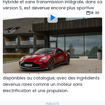
hybride et sans transmission intégrale, dans sa
version S, est devenue encore plus sportive
18:30
Photo:
Aston Martin
Par
: Giuliano Daniele
Publié par
:
Emmanuel Rolland
1 Jun
à
08:34
Ajouter Motor1.com en tant que
source préférée sur Google
L’
Aston Martin Vantage
figurait déjà parmi les
sportives les plus plaisantes à conduire
disponibles au catalogue, avec des ingrédients
devenus rares comme un moteur sans
électrification et une propulsion.