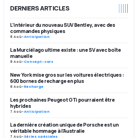
DERNIERS ARTICLES
L’intérieur du nouveau SUV Bentley, avec des
commandes physiques
8 Aoû
-
Anticipation
La Murciélago ultime existe : une SV avec boîte
manuelle
8 Aoû
-
Concept-cars
New York mise gros sur les voitures électriques :
600 bornes de recharge en plus
8 Aoû
-
Recharge
Les prochaines Peugeot GTi pourraient être
hybrides
7 Aoû
-
Anticipation
La dernière création unique de Porsche est un
véritable hommage à l’Australie
7 Aoû
-
Séries spéciales