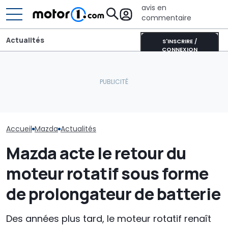
avis en
commentaire
Actualités
S'INSCRIRE /
CONNEXION
Finalement, la nouvelle
L’intérieur du nouveau
Près de 2 000
Mazda MX-5 pourrait elle
SUV Bentley, avec des
plein : le reco
aussi être électrique
commandes physiques
Qashqai e-PO
Accueil
Mazda
Actualités
Mazda acte le retour du
moteur rotatif sous forme
de prolongateur de batterie
Des années plus tard, le moteur rotatif renaît