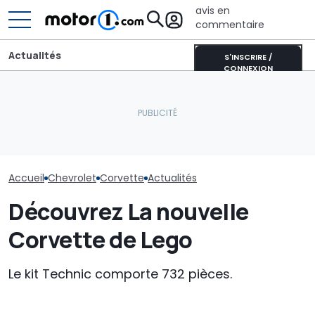
avis en
commentaire
Actualités
S'INSCRIRE /
CONNEXION
Une nouvelle version du
L’histoire de l
Non, il ne s'agit pas de la
Purosangue aperçue à
Corvette dan
Corvette C9
Maranello
Transformers
Accueil
Chevrolet
Corvette
Actualités
Découvrez La nouvelle
Corvette de Lego
Le kit Technic comporte 732 pièces.