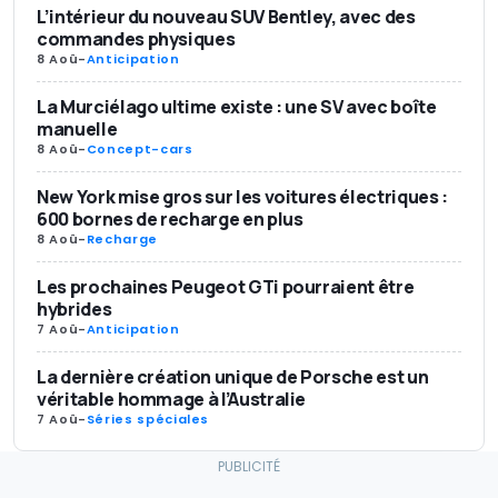
L’intérieur du nouveau SUV Bentley, avec des
commandes physiques
8 Aoû
-
Anticipation
La Murciélago ultime existe : une SV avec boîte
manuelle
8 Aoû
-
Concept-cars
New York mise gros sur les voitures électriques :
600 bornes de recharge en plus
8 Aoû
-
Recharge
Les prochaines Peugeot GTi pourraient être
hybrides
7 Aoû
-
Anticipation
La dernière création unique de Porsche est un
véritable hommage à l’Australie
7 Aoû
-
Séries spéciales