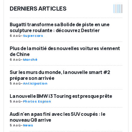
DERNIERS ARTICLES
Bugatti transforme sa Bolide de piste en une
sculpture roulante : découvrez Destrier
6 Aoû
-
Supercars
Plus de la moitié des nouvelles voitures viennent
de Chine
6 Aoû
-
Marché
Sur les murs du monde, la nouvelle smart #2
prépare son arrivée
5 Aoû
-
Anticipation
La nouvelle BMW i3 Touring est presque prête
5 Aoû
-
Photos Espion
Audi n'en a pas fini avec les SUV coupés : le
nouveau Q8 arrive
5 Aoû
-
News