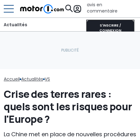
avis en
commentaire
Actualités
S'INSCRIRE /
CONNEXION
Bugatti transforme sa
Ferrari 849 Te
BYD Dolphin G, l'intérieur
Bolide de piste en une
Audi Nuvolari, 
du nouveau crossover
sculpture roulante :
face des supe
hybride
découvrez Destrier
prodigieuses
Accueil
Actualités
VS
Crise des terres rares :
quels sont les risques pour
l'Europe ?
La Chine met en place de nouvelles procédures