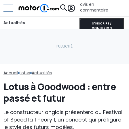
avis en
commentaire
Actualités
S'INSCRIRE /
CONNEXION
Lotus explique pourquoi
son SUV électrique n'a
Une nouvelle version du
pas été commercialisé
Purosangue aperçue à
Lotus Emeya 9
aux États-Unis
Maranello
record à Sepa
Accueil
Lotus
Actualités
Lotus à Goodwood : entre
passé et futur
Le constructeur anglais présentera au Festival
of Speed ​​la Theory 1, un concept qui préfigure
le style des futurs modèles.