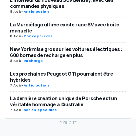
L’intérieur du nouveau SUV Bentley, avec des
commandes physiques
8 Aoû
-
Anticipation
La Murciélago ultime existe : une SV avec boîte
manuelle
8 Aoû
-
Concept-cars
New York mise gros sur les voitures électriques :
600 bornes de recharge en plus
8 Aoû
-
Recharge
Les prochaines Peugeot GTi pourraient être
hybrides
7 Aoû
-
Anticipation
La dernière création unique de Porsche est un
véritable hommage à l’Australie
7 Aoû
-
Séries spéciales