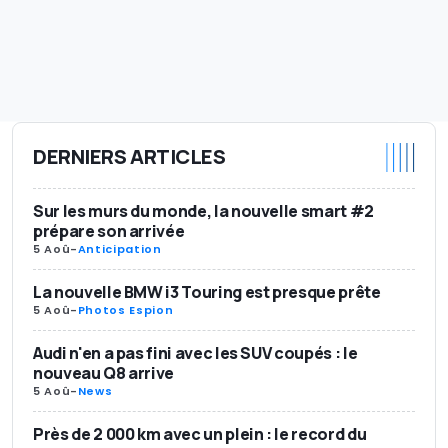
DERNIERS ARTICLES
Sur les murs du monde, la nouvelle smart #2
prépare son arrivée
5 Aoû
-
Anticipation
La nouvelle BMW i3 Touring est presque prête
5 Aoû
-
Photos Espion
Audi n'en a pas fini avec les SUV coupés : le
nouveau Q8 arrive
5 Aoû
-
News
Près de 2 000 km avec un plein : le record du