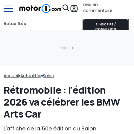
avis en
commentaire
Actualités
S'INSCRIRE /
CONNEXION
Rétromobile 2
Sur les murs du monde, la
Ferrari 250 GT
Historic Auto Nantes 2026
nouvelle smart #2
Berlinetta de 
: BMW à l'honneur
prépare son arrivée
vedette de la
Gooding Christ
Accueil
Actualités
Salon
Rétromobile : l'édition
2026 va célébrer les BMW
Arts Car
L'affiche de la 50e édition du Salon