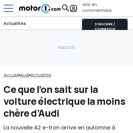
avis en
commentaire
Actualités
S'INSCRIRE /
CONNEXION
Une nouvelle vidéo
espion de l'Audi RS6
Les prochaines Peugeot
Audi n'en a pas
suscite le débat autour
GTi pourraient être
les SUV coupés 
du moteur V6
hybrides
nouveau Q8 ar
Accueil
Audi
Actualités
Ce que l’on sait sur la
voiture électrique la moins
chère d’Audi
La nouvelle A2 e-tron arrive en automne à