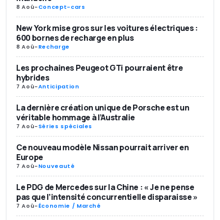
8 Aoû
-
Concept-cars
New York mise gros sur les voitures électriques :
600 bornes de recharge en plus
8 Aoû
-
Recharge
Les prochaines Peugeot GTi pourraient être
hybrides
7 Aoû
-
Anticipation
La dernière création unique de Porsche est un
véritable hommage à l’Australie
7 Aoû
-
Séries spéciales
Ce nouveau modèle Nissan pourrait arriver en
Europe
7 Aoû
-
Nouveauté
Le PDG de Mercedes sur la Chine : « Je ne pense
pas que l’intensité concurrentielle disparaisse »
7 Aoû
-
Économie / Marché