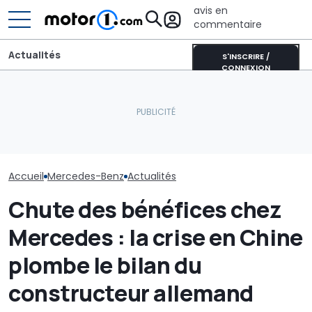
avis en
commentaire
Actualités
S'INSCRIRE /
CONNEXION
Le PDG de Mercedes sur
la Chine : « Je ne pense
Les prochaines Peugeot
La nouvelle M
pas que l’intensité
GTi pourraient être
AMG a déjà éta
concurrentielle
hybrides
record
disparaisse »
Accueil
Mercedes-Benz
Actualités
Chute des bénéfices chez
Mercedes : la crise en Chine
plombe le bilan du
constructeur allemand