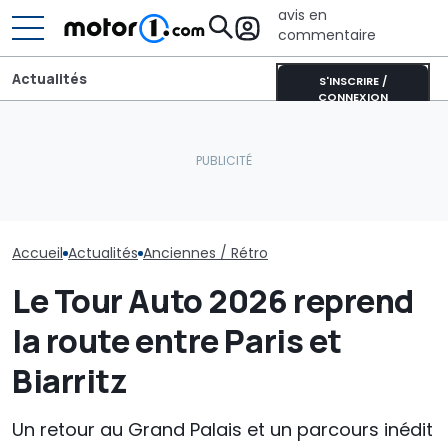
avis en
commentaire
Actualités
S'INSCRIRE /
CONNEXION
Cette Eagle est la seule
Les prochaines Peugeot
LM002 : Le 4x4
F1 américaine à avoir
GTi pourraient être
Lamborghini f
remporté un Grand Prix
hybrides
ans
Accueil
Actualités
Anciennes / Rétro
Le Tour Auto 2026 reprend
la route entre Paris et
Biarritz
Un retour au Grand Palais et un parcours inédit