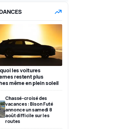
DANCES
quoi les voitures
rnes restent plus
ches même en plein soleil
Chassé-croisé des
vacances : Bison Futé
annonce un samedi 8
août difficile sur les
routes