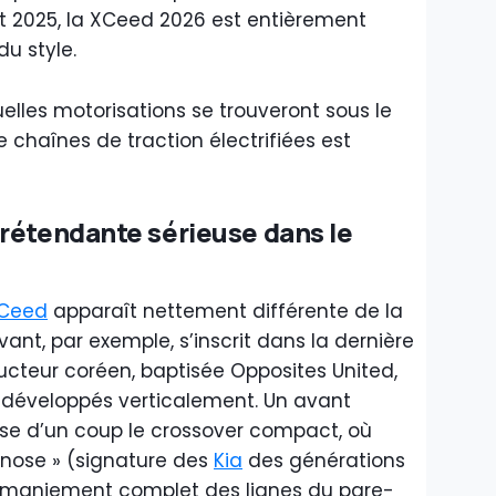
et 2025, la XCeed 2026 est entièrement
du style.
lles motorisations se trouveront sous le
 chaînes de traction électrifiées est
rétendante sérieuse dans le
XCeed
apparaît nettement différente de la
ant, par exemple, s’inscrit dans la dernière
ucteur coréen, baptisée Opposites United,
D développés verticalement. Un avant
se d’un coup le crossover compact, où
 nose » (signature des
Kia
des générations
remaniement complet des lignes du pare-