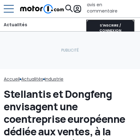
avis en
commentaire
Actualités
S'INSCRIRE /
CONNEXION
Les Philippines défient la
Skoda Peaq : la
Thaïlande et la Chine sur
production du grand SUV
Le robotaxi de
les voitures électriques
électrique a démarré
il vraiment un
Accueil
Actualités
Industrie
Stellantis et Dongfeng
envisagent une
coentreprise européenne
dédiée aux ventes, à la