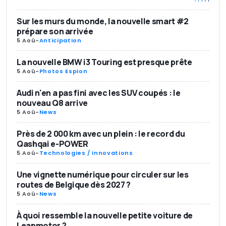
Sur les murs du monde, la nouvelle smart #2
prépare son arrivée
5 Aoû
-
Anticipation
La nouvelle BMW i3 Touring est presque prête
5 Aoû
-
Photos Espion
Audi n'en a pas fini avec les SUV coupés : le
nouveau Q8 arrive
5 Aoû
-
News
Près de 2 000 km avec un plein : le record du
Qashqai e-POWER
5 Aoû
-
Technologies / Innovations
Une vignette numérique pour circuler sur les
routes de Belgique dès 2027 ?
5 Aoû
-
News
À quoi ressemble la nouvelle petite voiture de
Leapmotor ?