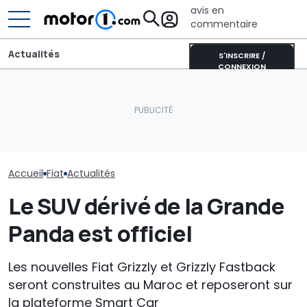
avis en
commentaire
Actualités
S'INSCRIRE /
CONNEXION
Un nouveau dieselgate ?
Fiat relance St
Londres poursuit
La nouvelle BMW i3
voici les marq
plusieurs constructeurs
Touring est presque
devraient con
automobiles en justice
prête
croissance en
Accueil
Fiat
Actualités
Le SUV dérivé de la Grande
Panda est officiel
Les nouvelles Fiat Grizzly et Grizzly Fastback
seront construites au Maroc et reposeront sur
la plateforme Smart Car