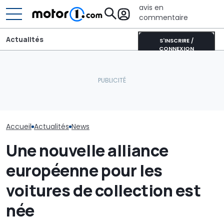
avis en
commentaire
Actualités
S'INSCRIRE /
CONNEXION
Lucid retarde le
Chassé-crois
lancement de son
Les prochaines Peugeot
vacances : Bis
concurrent du Tesla
GTi pourraient être
annonce un s
Model Y pour éviter les
hybrides
août difficile s
"erreurs du passé"
routes
Accueil
Actualités
News
Une nouvelle alliance
européenne pour les
voitures de collection est
née