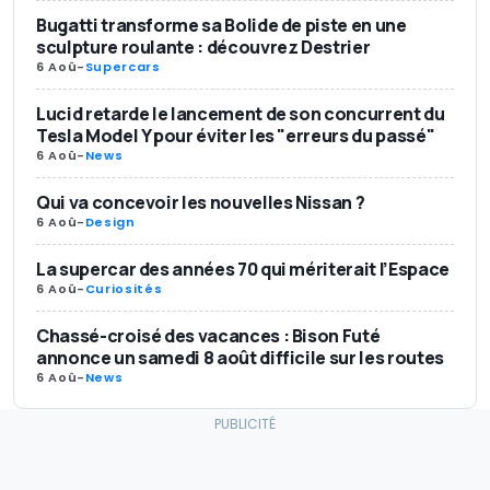
Bugatti transforme sa Bolide de piste en une
sculpture roulante : découvrez Destrier
6 Aoû
-
Supercars
Lucid retarde le lancement de son concurrent du
Tesla Model Y pour éviter les "erreurs du passé"
6 Aoû
-
News
Qui va concevoir les nouvelles Nissan ?
6 Aoû
-
Design
La supercar des années 70 qui mériterait l’Espace
6 Aoû
-
Curiosités
Chassé-croisé des vacances : Bison Futé
annonce un samedi 8 août difficile sur les routes
6 Aoû
-
News