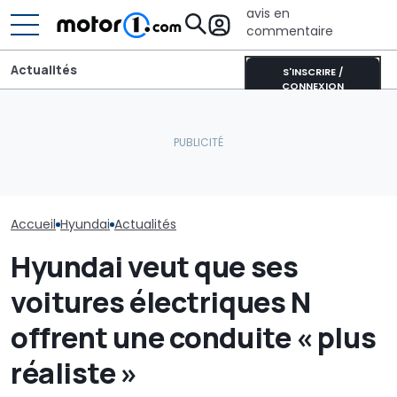
avis en
commentaire
Actualités
S'INSCRIRE /
CONNEXION
Aston Martin contrainte
Le nouveau Hyundai
de vendre la majeure
Près de 2 000
Tucson a été aperçu lors
partie de son nom pour
plein : le reco
d'essais
survivre
Qashqai e-PO
Accueil
Hyundai
Actualités
Hyundai veut que ses
voitures électriques N
offrent une conduite « plus
réaliste »