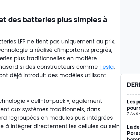
et des batteries plus simples à
tteries LFP ne tient pas uniquement au prix.
chnologie a réalisé d’importants progrès,
eries plus traditionnelles en matière
 hasard si des constructeurs comme
Tesla
,
ont déjà introduit des modèles utilisant
DER
echnologie « cell-to-pack », également
Les p
pourr
ent aux systèmes traditionnels, dans
7 Aoû
abord regroupées en modules puis intégrées
e à intégrer directement les cellules au sein
La de
Porsc
homma