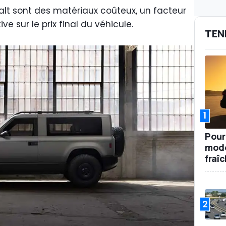
obalt sont des matériaux coûteux, un facteur
e sur le prix final du véhicule.
TEN
1
Pour
mode
fraî
2