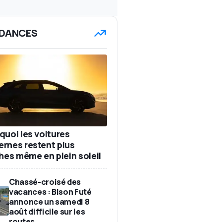
DANCES
quoi les voitures
rnes restent plus
ches même en plein soleil
Chassé-croisé des
vacances : Bison Futé
annonce un samedi 8
août difficile sur les
routes