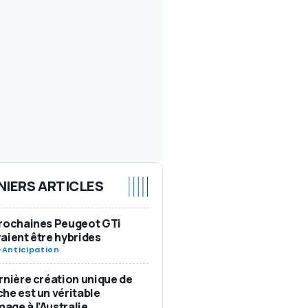
NIERS ARTICLES
rochaines Peugeot GTi
aient être hybrides
-
Anticipation
rnière création unique de
he est un véritable
ge à l’Australie