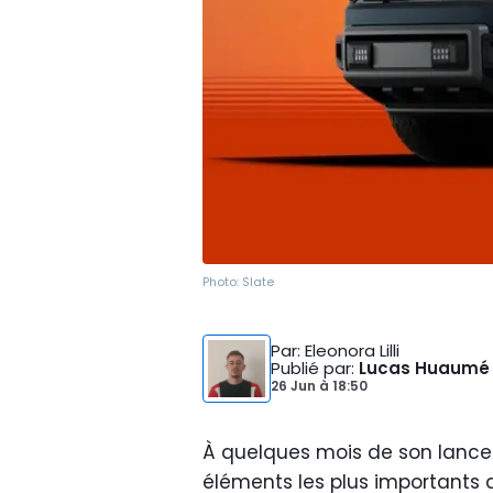
Photo:
Slate
Par
: Eleonora Lilli
Publié par
:
Lucas Huaumé
26 Jun
à
18:50
À quelques mois de son lance
éléments les plus importants d