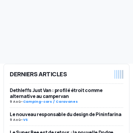
DERNIERS ARTICLES
Dethleffs Just Van : profilé étroit comme
alternative au campervan
9 Aoû
-
Camping-cars / Caravanes
Le nouveau responsable du design de Pininfarina
9 Aoû
-
VS
Le Super Bee est de retour : la nouvelle Dodge