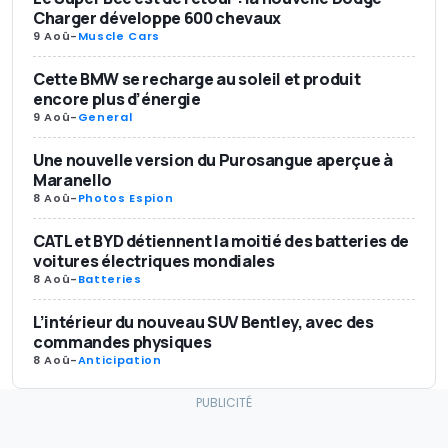
Charger développe 600 chevaux
9 Aoû
-
Muscle Cars
Cette BMW se recharge au soleil et produit
encore plus d’énergie
9 Aoû
-
General
Une nouvelle version du Purosangue aperçue à
Maranello
8 Aoû
-
Photos Espion
CATL et BYD détiennent la moitié des batteries de
voitures électriques mondiales
8 Aoû
-
Batteries
L’intérieur du nouveau SUV Bentley, avec des
commandes physiques
8 Aoû
-
Anticipation