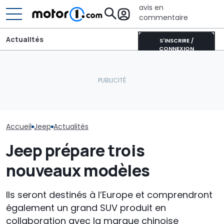
avis en
commentaire
Actualités
S'INSCRIRE /
CONNEXION
Dethleffs Just Van :
Toyota Yaris Cross vs
profilé étroit comme
L’intérieur du
Jeep Avenger, duel de
alternative au
SUV Bentley, 
SUV urbains (aussi 4x4)
campervan
commandes p
Accueil
Jeep
Actualités
Jeep prépare trois
nouveaux modèles
Ils seront destinés à l’Europe et comprendront
également un grand SUV produit en
collaboration avec la marque chinoise