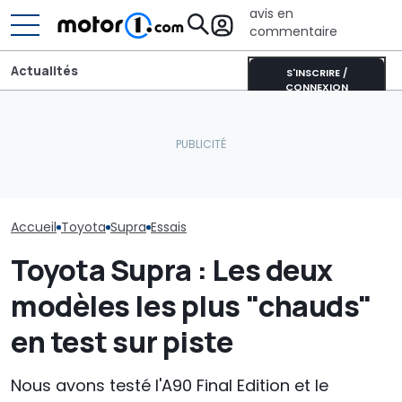
avis en
commentaire
Actualités
S'INSCRIRE /
CONNEXION
La Toyota Corolla
Aston Martin contrainte
électrique se rapproche.
de vendre la majeure
La Toyota GR 
Voici pourquoi elle
partie de son nom pour
deviendra enc
représente un tournant
survivre
extrême
majeur
Accueil
Toyota
Supra
Essais
Toyota Supra : Les deux
modèles les plus "chauds"
en test sur piste
Nous avons testé l'A90 Final Edition et le