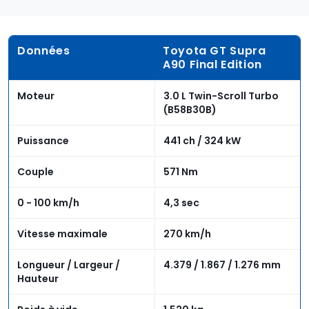
Données
Toyota GT Supra
A90 Final Edition
Moteur
3.0 L Twin-Scroll Turbo
(B58B30B)
Puissance
441 ch / 324 kW
Couple
571 Nm
0 - 100 km/h
4,3 sec
Vitesse maximale
270 km/h
Longueur / Largeur /
4.379 / 1.867 / 1.276 mm
Hauteur