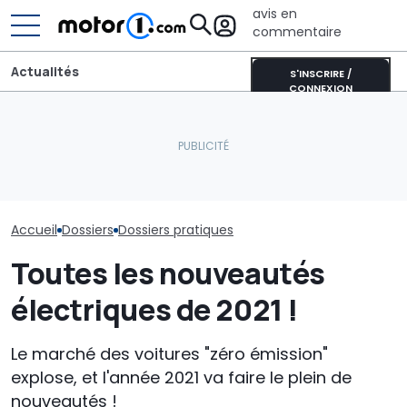
avis en
commentaire
Actualités
S'INSCRIRE /
CONNEXION
Lucid retarde le
lancement de son
Les voitures hybrides les
concurrent du Tesla
Les 4x4 les mo
moins chères de 2025
Model Y pour éviter les
du marché en
"erreurs du passé"
Accueil
Dossiers
Dossiers pratiques
Toutes les nouveautés
électriques de 2021 !
Le marché des voitures "zéro émission"
explose, et l'année 2021 va faire le plein de
nouveautés !