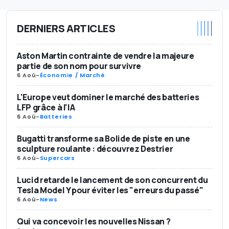
DERNIERS ARTICLES
Aston Martin contrainte de vendre la majeure
partie de son nom pour survivre
6 Aoû
-
Économie / Marché
L'Europe veut dominer le marché des batteries
LFP grâce à l'IA
6 Aoû
-
Batteries
Bugatti transforme sa Bolide de piste en une
sculpture roulante : découvrez Destrier
6 Aoû
-
Supercars
Lucid retarde le lancement de son concurrent du
Tesla Model Y pour éviter les "erreurs du passé"
6 Aoû
-
News
Qui va concevoir les nouvelles Nissan ?