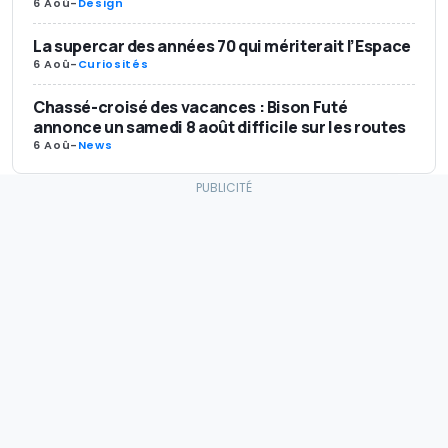
6 Aoû
-
Design
La supercar des années 70 qui mériterait l’Espace
6 Aoû
-
Curiosités
Chassé-croisé des vacances : Bison Futé
annonce un samedi 8 août difficile sur les routes
6 Aoû
-
News