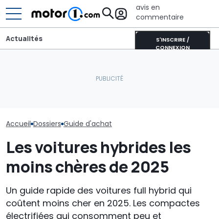
avis en
commentaire
Actualités
S'INSCRIRE /
CONNEXION
Aston Martin contrainte
Mercedes CLA Shooting
de vendre la majeure
Les voitures
Brake : autonomie,
partie de son nom pour
automatiques
batterie et prix
survivre
chères de 202
Accueil
Dossiers
Guide d'achat
Les voitures hybrides les
moins chères de 2025
Un guide rapide des voitures full hybrid qui
coûtent moins cher en 2025. Les compactes
électrifiées qui consomment peu et