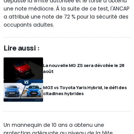
dépassé la limite autorisée et le torse a obtenu
une note médiocre. À la suite de ce test, l'ANCAP
a attribué une note de 72 % pour la sécurité des
occupants adultes.
Lire aussi :
La nouvelle MG ZS sera dévoilée le 28
août
MG3 vs Toyota Yaris Hybrid, le défi des
citadines hybrides
Un mannequin de 10 ans a obtenu une
protection adéquate au niveau de la tête