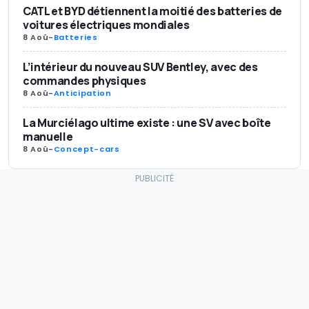
CATL et BYD détiennent la moitié des batteries de
voitures électriques mondiales
8 Aoû
-
Batteries
L’intérieur du nouveau SUV Bentley, avec des
commandes physiques
8 Aoû
-
Anticipation
La Murciélago ultime existe : une SV avec boîte
manuelle
8 Aoû
-
Concept-cars