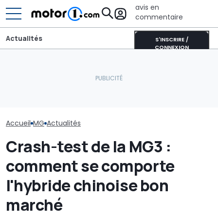
avis en
commentaire
Actualités
S'INSCRIRE /
CONNEXION
Du passé au fu
La silhouette idéale pour
Le nouveau responsable
comment une v
une voiture de sport
du design de Pininfarina
icône se tran
Accueil
MG
Actualités
Crash-test de la MG3 :
comment se comporte
l'hybride chinoise bon
marché