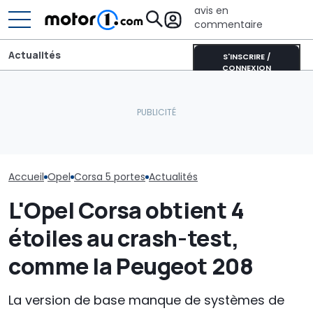
avis en
commentaire
Actualités
S'INSCRIRE /
CONNEXION
Un nouveau dieselgate ?
CATL et BYD détiennent la
Fiat relance St
Londres poursuit
moitié des batteries de
voici les marq
plusieurs constructeurs
voitures électriques
devraient con
automobiles en justice
mondiales
croissance en
Accueil
Opel
Corsa 5 portes
Actualités
L'Opel Corsa obtient 4
étoiles au crash-test,
comme la Peugeot 208
La version de base manque de systèmes de