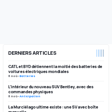
DERNIERS ARTICLES
CATL et BYD détiennent la moitié des batteries de
voitures électriques mondiales
8 Aoû
-
Batteries
L’intérieur du nouveau SUV Bentley, avec des
commandes physiques
8 Aoû
-
Anticipation
La Murciélago ultime existe : une SV avec boîte
manuelle