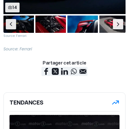
14
Source: Ferrari
Source:
Ferrari
Partager cet article
TENDANCES