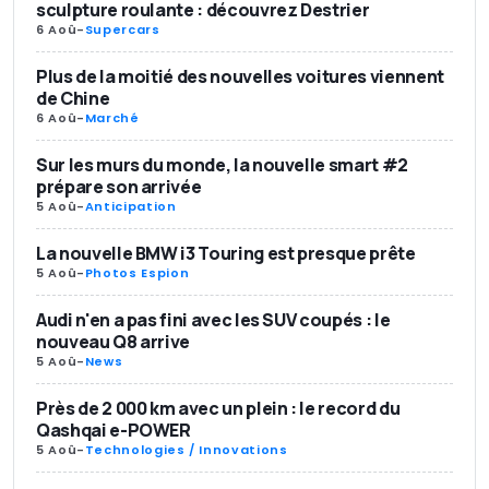
sculpture roulante : découvrez Destrier
6 Aoû
-
Supercars
Plus de la moitié des nouvelles voitures viennent
de Chine
6 Aoû
-
Marché
Sur les murs du monde, la nouvelle smart #2
prépare son arrivée
5 Aoû
-
Anticipation
La nouvelle BMW i3 Touring est presque prête
5 Aoû
-
Photos Espion
Audi n'en a pas fini avec les SUV coupés : le
nouveau Q8 arrive
5 Aoû
-
News
Près de 2 000 km avec un plein : le record du
Qashqai e-POWER
5 Aoû
-
Technologies / Innovations