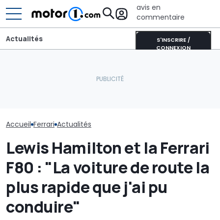
avis en
commentaire
Actualités
S'INSCRIRE /
CONNEXION
Bugatti transforme sa
La Ferrari F80 Aperta
Bolide de piste en une
Ces Ferrari P
aperçue pour la première
sculpture roulante :
spéciales ne 
fois
découvrez Destrier
pour « nous »
Accueil
Ferrari
Actualités
Lewis Hamilton et la Ferrari
F80 : "La voiture de route la
plus rapide que j'ai pu
conduire"