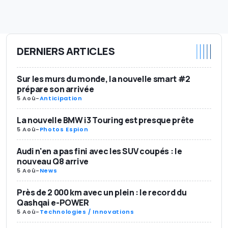
DERNIERS ARTICLES
Sur les murs du monde, la nouvelle smart #2
prépare son arrivée
5 Aoû
-
Anticipation
La nouvelle BMW i3 Touring est presque prête
5 Aoû
-
Photos Espion
Audi n'en a pas fini avec les SUV coupés : le
nouveau Q8 arrive
5 Aoû
-
News
Près de 2 000 km avec un plein : le record du
Qashqai e-POWER
5 Aoû
-
Technologies / Innovations