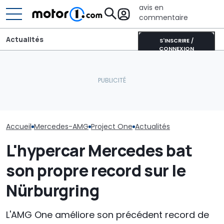
avis en
commentaire
Actualités
S'INSCRIRE /
CONNEXION
Une nouvelle Mercedes
Sur les murs du monde, la
La nouvelle M
C63 V8 pourrait voir le
nouvelle smart #2
AMG a déjà éta
jour
prépare son arrivée
record
Accueil
Mercedes-AMG
Project One
Actualités
L'hypercar Mercedes bat
son propre record sur le
Nürburgring
L'AMG One améliore son précédent record de