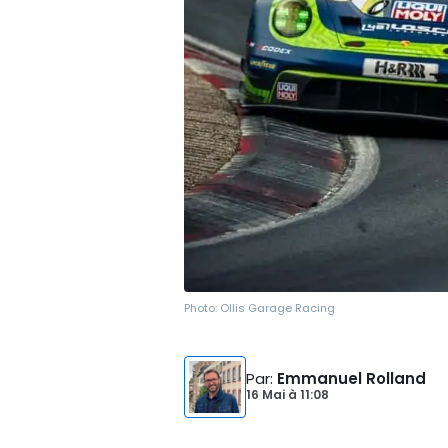
Photo:
Ollis Garage Racing
Par
:
Emmanuel Rolland
16 Mai
à
11:08