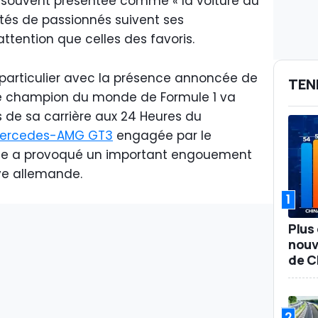
t souvent présentée comme « la voiture du
tés de passionnés suivent ses
tention que celles des favoris.
t particulier avec la présence annoncée de
TEN
le champion du monde de Formule 1 va
is de sa carrière aux 24 Heures du
ercedes-AMG GT3
engagée par le
ivée a provoqué un important engouement
ve allemande.
1
Plus 
nouv
de C
2