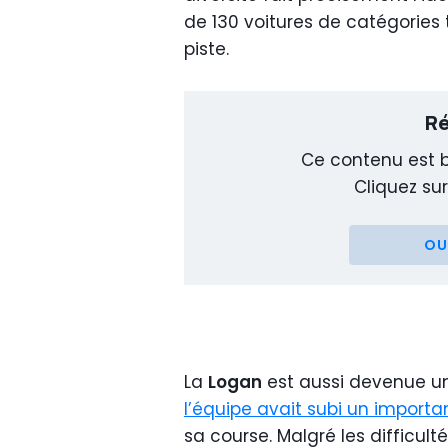
de 130 voitures de catégories
piste.
Ré
Ce contenu est b
Cliquez sur
OU
La
Logan
est aussi devenue u
l’équipe avait subi un import
sa course. Malgré les difficult