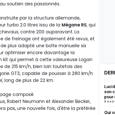
au soutien des passionnés.
nstruite par la structure allemande,
turbo 2.0 litres issu de la
Mégane RS
, qui
chevaux, contre 200 auparavant. La
e de freinage ont également été revus, et
a de plus adapté une boîte manuelle six
our optimiser encore davantage la
 kit qui permet à cette valeureuse Logan
e de 215 km/h, bien loin toutefois des
DER
gorie GT3, capable de pousser à 280 km/h
el, long de plus de 22 km.
Lucid
son c
uipage composé
pour 
ilfus, Robert Neumann et Alexander Becker,
6 Aoû
 pas, une nouvelle fois, d'être la préférée
Qui v