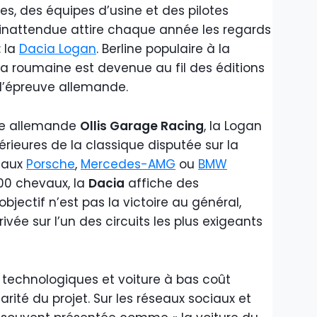
s, des équipes d’usine et des pilotes
e inattendue attire chaque année les regards
: la
Dacia Logan
. Berline populaire à la
 la roumaine est devenue au fil des éditions
l’épreuve allemande.
ure allemande
Ollis Garage Racing
, la Logan
érieures de la classique disputée sur la
e aux
Porsche
,
Mercedes-AMG
ou
BMW
00 chevaux, la
Dacia
affiche des
ectif n’est pas la victoire au général,
ivée sur l’un des circuits les plus exigeants
 technologiques et voiture à bas coût
rité du projet. Sur les réseaux sociaux et