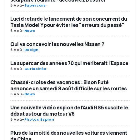
6 Aoû
-
Supercars
Lucid retarde le lancement de son concurrent du
Tesla Model Y pour éviter les "erreurs du passé"
6 Aoû
-
News
Qui va concevoir les nouvelles Nissan ?
6 Aoû
-
Design
La supercar des années 70 qui mériterait l’Espace
6 Aoû
-
Curiosités
Chassé-croisé des vacances : Bison Futé
annonce un samedi 8 août difficile sur les routes
6 Aoû
-
News
Une nouvelle vidéo espion de l'Audi RS6 suscite le
débat autour du moteur V6
6 Aoû
-
Photos Espion
Plus de la moitié des nouvelles voitures viennent
de Chine