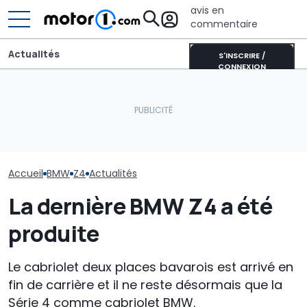
avis en
commentaire
Actualités
S'INSCRIRE /
CONNEXION
Lucid retarde le
La nouvelle BMW i3
lancement de son
BMW va inonde
Touring est presque
concurrent du Tesla
marché de nou
prête
Model Y pour éviter les
voitures jusqu
"erreurs du passé"
Accueil
BMW
Z4
Actualités
La dernière BMW Z4 a été
produite
Le cabriolet deux places bavarois est arrivé en
fin de carrière et il ne reste désormais que la
Série 4 comme cabriolet BMW.