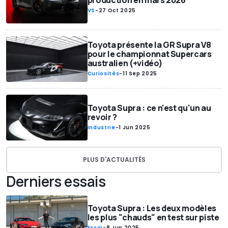
production en mars 2026
VS
-
27 Oct 2025
Toyota présente la GR Supra V8
pour le championnat Supercars
australien (+vidéo)
Curiosités
-
11 Sep 2025
Toyota Supra : ce n'est qu'un au
revoir ?
Industrie
-
1 Jun 2025
PLUS D'ACTUALITÉS
Derniers essais
Toyota Supra : Les deux modèles
les plus "chauds" en test sur piste
Essai
-
8 Jun 2025