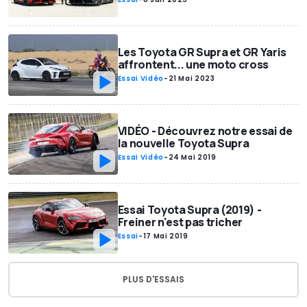
Les Toyota GR Supra et GR Yaris
affrontent... une moto cross
Essai Vidéo
-
21 Mai 2023
VIDÉO - Découvrez notre essai de
la nouvelle Toyota Supra
Essai Vidéo
-
24 Mai 2019
Essai Toyota Supra (2019) -
Freiner n'est pas tricher
Essai
-
17 Mai 2019
PLUS D'ESSAIS