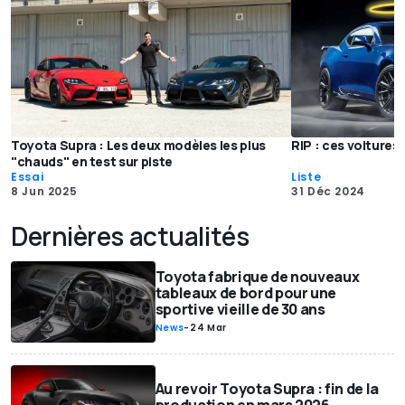
Toyota Supra : Les deux modèles les plus
RIP : ces voitures
"chauds" en test sur piste
Essai
Liste
8 Jun 2025
31 Déc 2024
Dernières actualités
Toyota fabrique de nouveaux
tableaux de bord pour une
sportive vieille de 30 ans
News
-
24 Mar
Au revoir Toyota Supra : fin de la