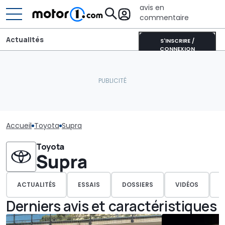
avis en
commentaire
Actualités
S'INSCRIRE /
CONNEXION
Accueil
Toyota
Supra
Toyota
Supra
ACTUALITÉS
ESSAIS
DOSSIERS
VIDÉOS
P
Derniers avis et caractéristiques