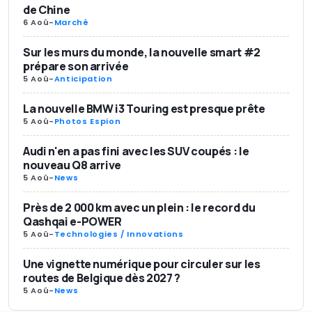
de Chine
6 Aoû
-
Marché
Sur les murs du monde, la nouvelle smart #2
prépare son arrivée
5 Aoû
-
Anticipation
La nouvelle BMW i3 Touring est presque prête
5 Aoû
-
Photos Espion
Audi n'en a pas fini avec les SUV coupés : le
nouveau Q8 arrive
5 Aoû
-
News
Près de 2 000 km avec un plein : le record du
Qashqai e-POWER
5 Aoû
-
Technologies / Innovations
Une vignette numérique pour circuler sur les
routes de Belgique dès 2027 ?
5 Aoû
-
News