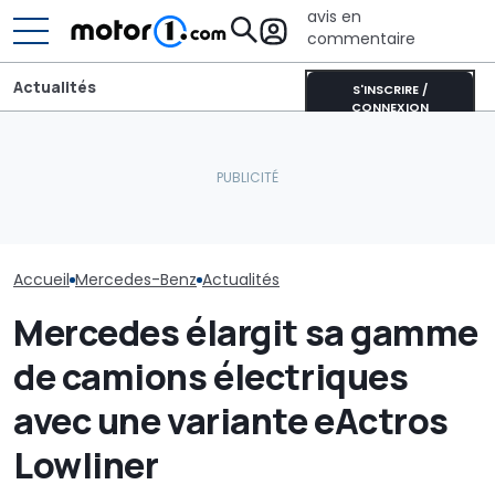
avis en
commentaire
Actualités
S'INSCRIRE /
CONNEXION
Mercedes GLC 
La nouvelle Mercedes CLA
Plus de la moitié des
des photos es
AMG a déjà établi un
nouvelles voitures
révèlent de n
record
viennent de Chine
détails
Accueil
Mercedes-Benz
Actualités
Mercedes élargit sa gamme
de camions électriques
avec une variante eActros
Lowliner