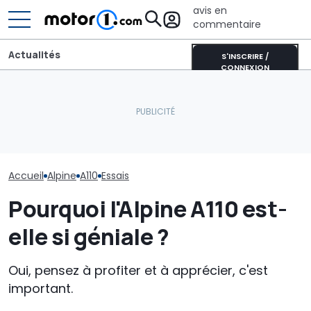
avis en
commentaire
Actualités
S'INSCRIRE /
CONNEXION
Alpine affirme 
Alpine A110 Future : la
Sur les murs du monde, la
de la première
sportive électrique fait
nouvelle smart #2
voiture de spo
ses débuts à Goodwood
prépare son arrivée
électrique
Accueil
Alpine
A110
Essais
Pourquoi l'Alpine A110 est-
elle si géniale ?
Oui, pensez à profiter et à apprécier, c'est
important.