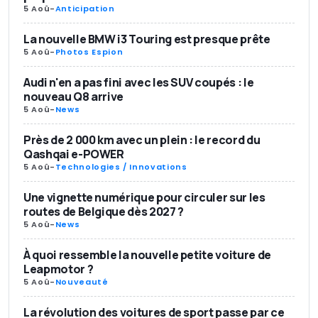
5 Aoû
-
Anticipation
La nouvelle BMW i3 Touring est presque prête
5 Aoû
-
Photos Espion
Audi n'en a pas fini avec les SUV coupés : le
nouveau Q8 arrive
5 Aoû
-
News
Près de 2 000 km avec un plein : le record du
Qashqai e-POWER
5 Aoû
-
Technologies / Innovations
Une vignette numérique pour circuler sur les
routes de Belgique dès 2027 ?
5 Aoû
-
News
À quoi ressemble la nouvelle petite voiture de
Leapmotor ?
5 Aoû
-
Nouveauté
La révolution des voitures de sport passe par ce