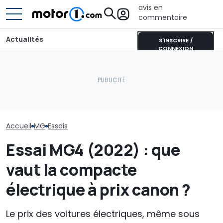
avis en
commentaire
Actualités
S'INSCRIRE /
CONNEXION
Aston Martin contrainte
de vendre la majeure
Du passé au fu
La silhouette idéale pour
partie de son nom pour
comment une v
une voiture de sport
survivre
icône se tran
Accueil
MG
Essais
Essai MG4 (2022) : que
vaut la compacte
électrique à prix canon ?
Le prix des voitures électriques, même sous