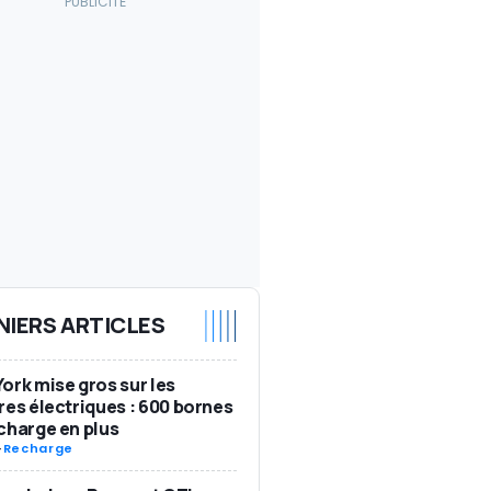
NIERS ARTICLES
ork mise gros sur les
res électriques : 600 bornes
charge en plus
-
Recharge