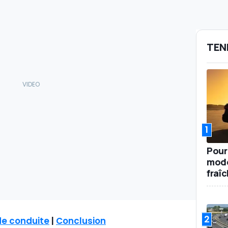
TEN
1
Pour
mode
fraî
2
de conduite
|
Conclusion