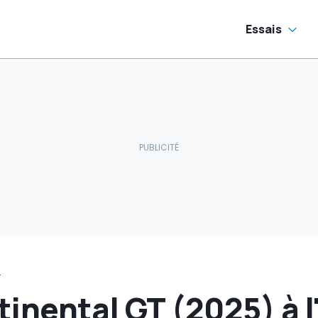
Essais
s
inental GT (2025) à l