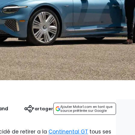
Ajouter Motor1.com en tant que
and
Partager
source préférée sur Google
idé de retirer a la
Continental GT
tous ses