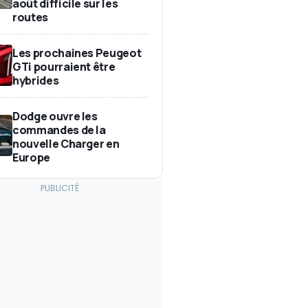
août difficile sur les
routes
Les prochaines Peugeot
GTi pourraient être
hybrides
Dodge ouvre les
commandes de la
nouvelle Charger en
Europe