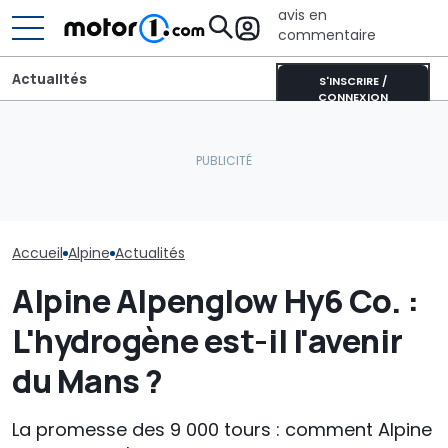
avis en
commentaire
Actualités
S'INSCRIRE /
CONNEXION
Aston Martin contrainte
Alpine A110 Future : la
de vendre la majeure
Près de 2 000
sportive électrique fait
partie de son nom pour
plein : le reco
ses débuts à Goodwood
survivre
Qashqai e-PO
Accueil
Alpine
Actualités
Alpine Alpenglow Hy6 Co. :
L'hydrogène est-il l'avenir
du Mans ?
La promesse des 9 000 tours : comment Alpine