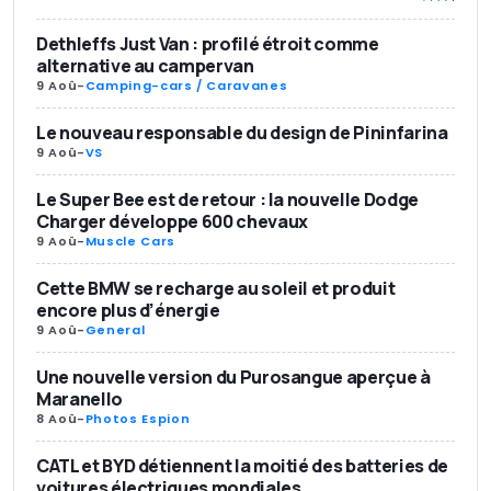
Dethleffs Just Van : profilé étroit comme
alternative au campervan
9 Aoû
-
Camping-cars / Caravanes
Le nouveau responsable du design de Pininfarina
9 Aoû
-
VS
Le Super Bee est de retour : la nouvelle Dodge
Charger développe 600 chevaux
9 Aoû
-
Muscle Cars
Cette BMW se recharge au soleil et produit
encore plus d’énergie
9 Aoû
-
General
Une nouvelle version du Purosangue aperçue à
Maranello
8 Aoû
-
Photos Espion
CATL et BYD détiennent la moitié des batteries de
voitures électriques mondiales