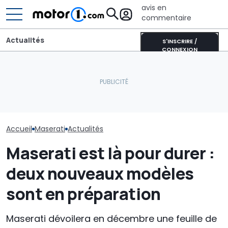
avis en
commentaire
Actualités
S'INSCRIRE /
CONNEXION
La Maserati Project GT4
Dethleffs Just Van :
Le PDG de Mer
est la voiture de course à
profilé étroit comme
la Chine : « J
laquelle vous ne vous
alternative au
pas que l’inte
attendiez pas
campervan
concurrentiell
disparaisse »
Accueil
Maserati
Actualités
Maserati est là pour durer :
deux nouveaux modèles
sont en préparation
Maserati dévoilera en décembre une feuille de