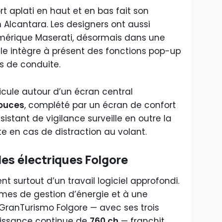
t aplati en haut et en bas fait son
n Alcantara. Les designers ont aussi
umérique Maserati, désormais dans une
le intègre à présent des fonctions pop-up
 de conduite.
icule autour d’un écran central
pouces
, complété par un écran de confort
istant de vigilance surveille en outre la
e en cas de distraction au volant.
les électriques Folgore
nt surtout d’un travail logiciel approfondi.
mes de gestion d’énergie et à une
GranTurismo Folgore — avec ses trois
uissance continue de
760 ch
— franchit