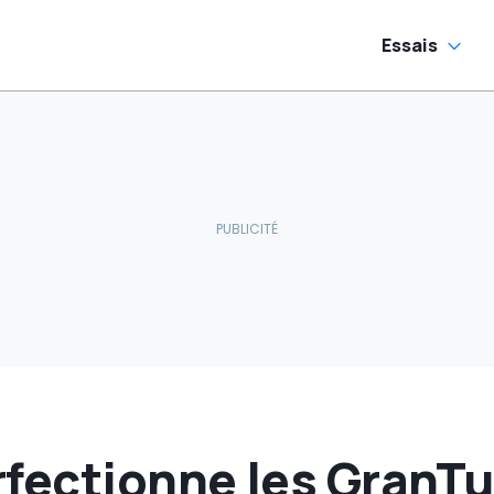
Essais
rfectionne les GranT