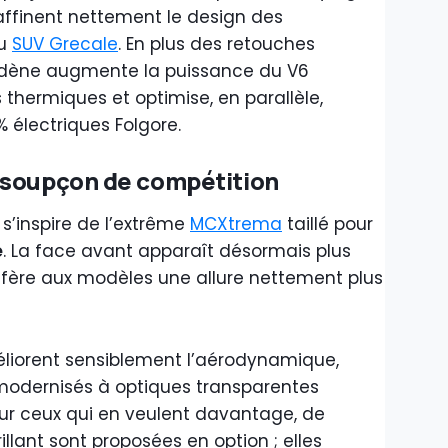
 affinent nettement le design des
du
SUV Grecale
. En plus des retouches
odène augmente la puissance du V6
thermiques et optimise, en parallèle,
 électriques Folgore.
 soupçon de compétition
 s’inspire de l’extrême
MCXtrema
taillé pour
e
. La face avant apparaît désormais plus
onfère aux modèles une allure nettement plus
éliorent sensiblement l’aérodynamique,
x modernisés à optiques transparentes
Pour ceux qui en veulent davantage, de
rillant sont proposées en option ; elles