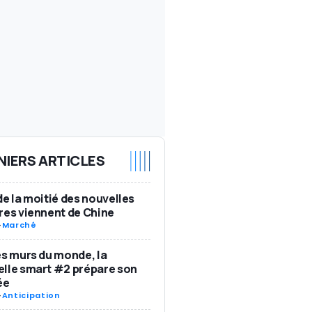
NIERS ARTICLES
de la moitié des nouvelles
res viennent de Chine
-
Marché
es murs du monde, la
lle smart #2 prépare son
ée
-
Anticipation