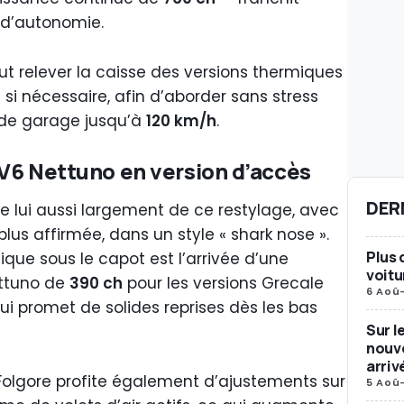
d’autonomie.
 relever la caisse des versions thermiques
m
si nécessaire, afin d’aborder sans stress
de garage jusqu’à
120 km/h
.
e V6 Nettuno en version d’accès
DER
e lui aussi largement de ce restylage, avec
lus affirmée, dans un style « shark nose ».
Plus 
que sous le capot est l’arrivée d’une
voitu
ettuno de
390 ch
pour les versions Grecale
6 Aoû
i promet de solides reprises dès les bas
Sur l
nouve
arriv
 Folgore profite également d’ajustements sur
5 Aoû