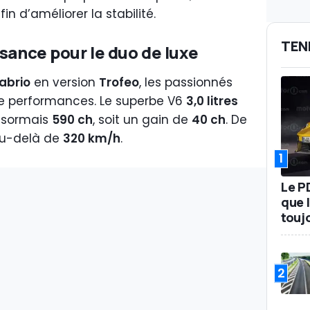
fin d’améliorer la stabilité.
TEN
sance pour le duo de luxe
abrio
en version
Trofeo
, les passionnés
 de performances. Le superbe V6
3,0 litres
ésormais
590 ch
, soit un gain de
40 ch
. De
au-delà de
320 km/h
.
1
Le P
que l
touj
2