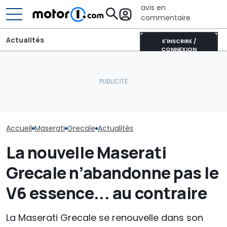
avis en
commentaire
Actualités
S'INSCRIRE /
CONNEXION
La Maserati Project GT4
est la voiture de course à
Une nouvelle version du
Ce nouveau m
laquelle vous ne vous
Purosangue aperçue à
Nissan pourrai
attendiez pas
Maranello
Europe
Accueil
Maserati
Grecale
Actualités
La nouvelle Maserati
Grecale n’abandonne pas le
V6 essence... au contraire
La Maserati Grecale se renouvelle dans son