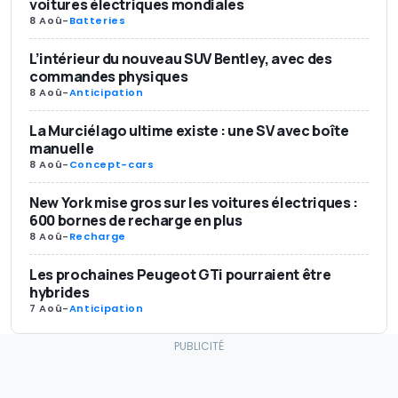
voitures électriques mondiales
8 Aoû
-
Batteries
L’intérieur du nouveau SUV Bentley, avec des
commandes physiques
8 Aoû
-
Anticipation
La Murciélago ultime existe : une SV avec boîte
manuelle
8 Aoû
-
Concept-cars
New York mise gros sur les voitures électriques :
600 bornes de recharge en plus
8 Aoû
-
Recharge
Les prochaines Peugeot GTi pourraient être
hybrides
7 Aoû
-
Anticipation