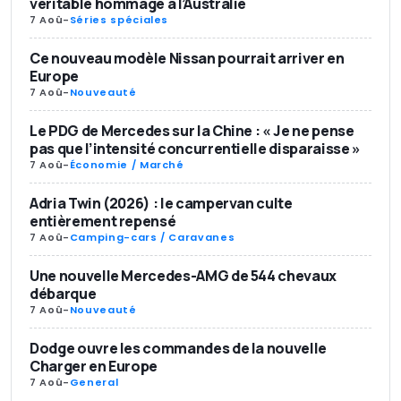
véritable hommage à l’Australie
7 Aoû
-
Séries spéciales
Ce nouveau modèle Nissan pourrait arriver en
Europe
7 Aoû
-
Nouveauté
Le PDG de Mercedes sur la Chine : « Je ne pense
pas que l’intensité concurrentielle disparaisse »
7 Aoû
-
Économie / Marché
Adria Twin (2026) : le campervan culte
entièrement repensé
7 Aoû
-
Camping-cars / Caravanes
Une nouvelle Mercedes-AMG de 544 chevaux
débarque
7 Aoû
-
Nouveauté
Dodge ouvre les commandes de la nouvelle
Charger en Europe
7 Aoû
-
General