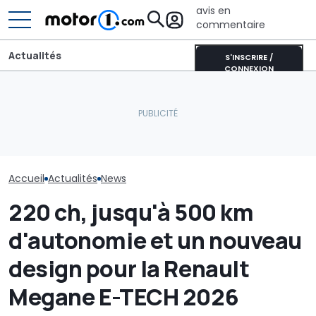
avis en
commentaire
Actualités
S'INSCRIRE /
CONNEXION
Lucid retarde le
Chassé-crois
lancement de son
Les prochaines Peugeot
vacances : Bis
concurrent du Tesla
GTi pourraient être
annonce un s
Model Y pour éviter les
hybrides
août difficile s
"erreurs du passé"
routes
Accueil
Actualités
News
220 ch, jusqu'à 500 km
d'autonomie et un nouveau
design pour la Renault
Megane E-TECH 2026