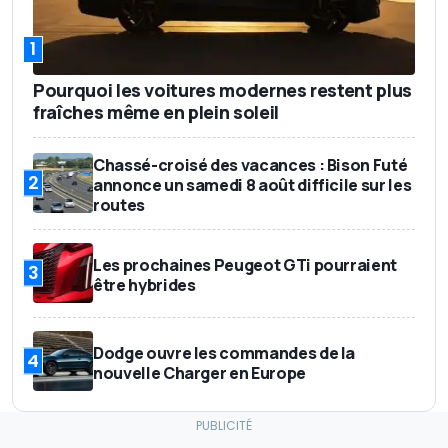
1
Pourquoi les voitures modernes restent plus
fraîches même en plein soleil
Chassé-croisé des vacances : Bison Futé
2
annonce un samedi 8 août difficile sur les
routes
Les prochaines Peugeot GTi pourraient
3
être hybrides
Dodge ouvre les commandes de la
4
nouvelle Charger en Europe