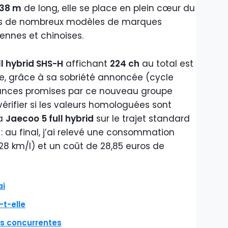
,38 m
de long, elle se place en plein cœur du
és de nombreux modèles de marques
ennes et chinoises.
ull hybrid SHS-H
affichant
224 ch
au total est
te, grâce à sa sobriété annoncée (cycle
ances promises par ce nouveau groupe
érifier si les valeurs homologuées sont
la
Jaecoo 5 full hybrid
sur le trajet standard
 : au final, j’ai relevé une consommation
,28 km/l) et un coût de 28,85 euros de
ai
t-elle
s concurrentes