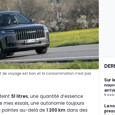
DER
ort de voyage est bon et la consommation n’est pas
Sur l
nouve
arriv
5 Aoû
tteint
51 litres
, une quantité d’essence
 de mes essais, une autonomie toujours
La no
s pointes au-delà de
1 200 km
dans des
presq