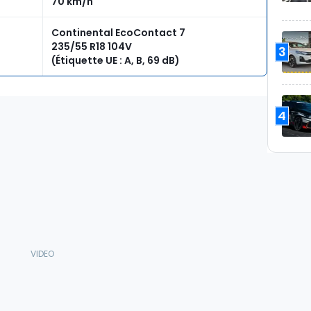
70 km/h
Continental EcoContact 7
235/55 R18 104V
3
(Étiquette UE : A, B, 69 dB)
4