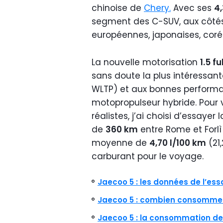
chinoise de
Chery.
Avec ses
4
segment des C-SUV, aux côt
européennes, japonaises, coré
La nouvelle motorisation
1.5 f
sans doute la plus intéressan
WLTP) et aux bonnes perform
motopropulseur hybride. Pour v
réalistes, j’ai choisi d’essayer 
de
360 km
entre Rome et Forlì
moyenne de
4,70 l/100 km
(21
carburant pour le voyage.
Jaecoo 5 : les données de l’ess
Jaecoo 5
: combien consomme-
Jaecoo 5
: la consommation de