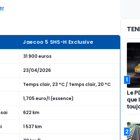
er
TEN
Jaecoo 5 SHS-H Exclusive
31 900 euros
23/04/2026
1
Temps clair, 23 °C / Temps clair, 20 °C
Le P
1,705 euro/l (essence)
que l
touj
ssai
622 km
i
1 537 km
2