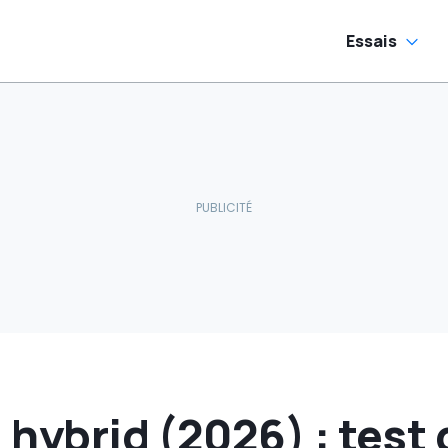
Essais
l hybrid (2026) : test 