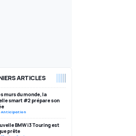
NIERS ARTICLES
es murs du monde, la
lle smart #2 prépare son
ée
-
Anticipation
uvelle BMW i3 Touring est
ue prête