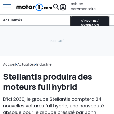
avis en
commentaire
Actualités
S'INSCRIRE /
CONNEXION
Les Philippines défient la
Les prochaines Peugeot
Thaïlande et la Chine sur
GTi pourraient être
Le robotaxi de
les voitures électriques
hybrides
il vraiment un
Accueil
Actualités
Industrie
Stellantis produira des
moteurs full hybrid
D’ici 2030, le groupe Stellantis comptera 24
nouvelles voitures full hybrid, une nouveauté
absolue pour le groupe présidé par John