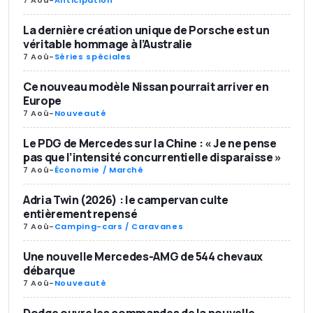
La dernière création unique de Porsche est un
véritable hommage à l’Australie
7 Aoû
-
Séries spéciales
Ce nouveau modèle Nissan pourrait arriver en
Europe
7 Aoû
-
Nouveauté
Le PDG de Mercedes sur la Chine : « Je ne pense
pas que l’intensité concurrentielle disparaisse »
7 Aoû
-
Économie / Marché
Adria Twin (2026) : le campervan culte
entièrement repensé
7 Aoû
-
Camping-cars / Caravanes
Une nouvelle Mercedes-AMG de 544 chevaux
débarque
7 Aoû
-
Nouveauté
Dodge ouvre les commandes de la nouvelle