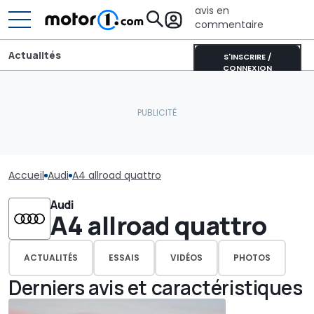
avis en
commentaire
Actualités
S'INSCRIRE /
CONNEXION
Accueil
Audi
A4 allroad quattro
Audi
A4 allroad quattro
ACTUALITÉS
ESSAIS
VIDÉOS
PHOTOS
Derniers avis et caractéristiques