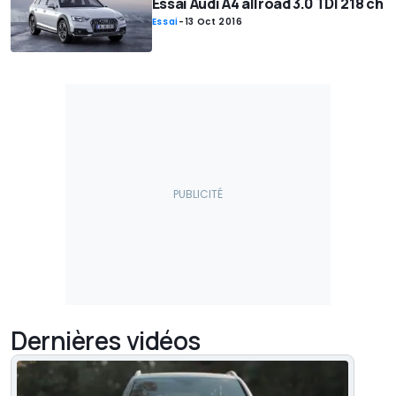
Essai Audi A4 allroad 3.0 TDI 218 ch
Essai
-
13 Oct 2016
Dernières vidéos