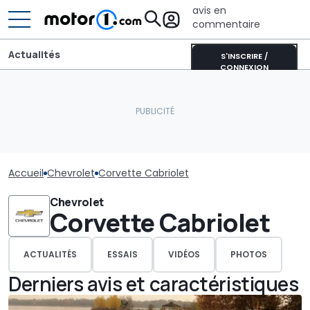
avis en
commentaire
Actualités
S'INSCRIRE /
CONNEXION
Accueil
Chevrolet
Corvette Cabriolet
Chevrolet
Corvette Cabriolet
ACTUALITÉS
ESSAIS
VIDÉOS
PHOTOS
Derniers avis et caractéristiques