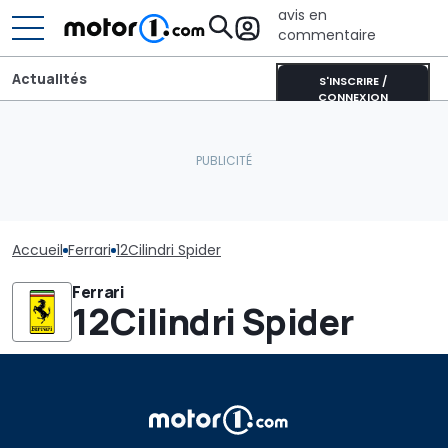
avis en
commentaire
Actualités
S'INSCRIRE /
CONNEXION
Accueil
Ferrari
12Cilindri Spider
Ferrari
12Cilindri Spider