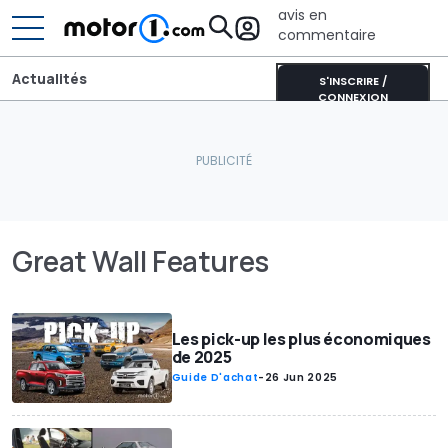
avis en
commentaire
Actualités
S'INSCRIRE /
CONNEXION
Great Wall Features
Les pick-up les plus économiques
de 2025
Guide D'achat
-
26 Jun 2025