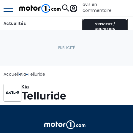
avis en
commentaire
Actualités
S'INSCRIRE /
CONNEXION
Accueil
Kia
Telluride
Kia
Telluride