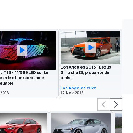
Los Angeles 2016 - Lexus
LIT IS - 41'999 LED sur la
Sriracha IS, piquante de
sserie et un spectacle
plaisir
quable
Los Angeles 2022
 2016
17 Nov 2016