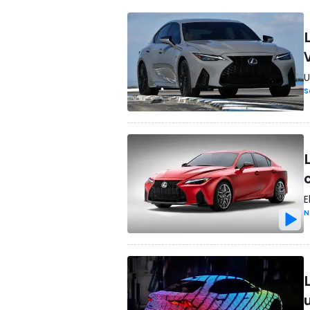
U
S
E
N
L