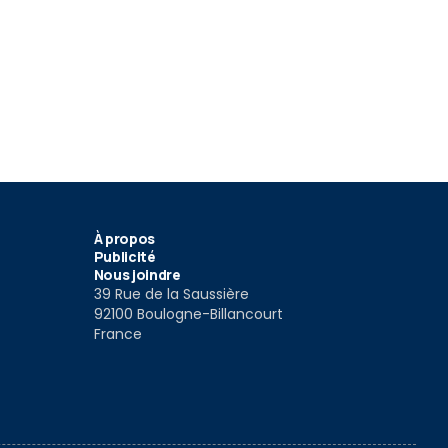
5
20
xus IS 300h
Lexus IS LED
Lexus IS Sr
018
6 Déc 2016
17 Nov 2016
À propos
Publicité
Nous joindre
39 Rue de la Saussière
92100 Boulogne-Billancourt
France