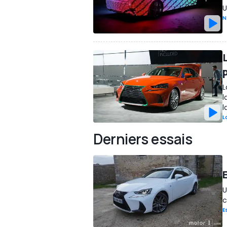
U
N
p
L
l
l
L
Derniers essais
E
U
c
E