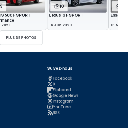
19
10
17
 IS 500 F SPORT
Lexus IS F SPORT
Essai Le
rmance
 2021
16 Jun 2020
16 Mar 2
PLUS DE PHOTOS
Suivez-nous
Facebook
X
Flipboard
Google News
Instagram
YouTube
RSS