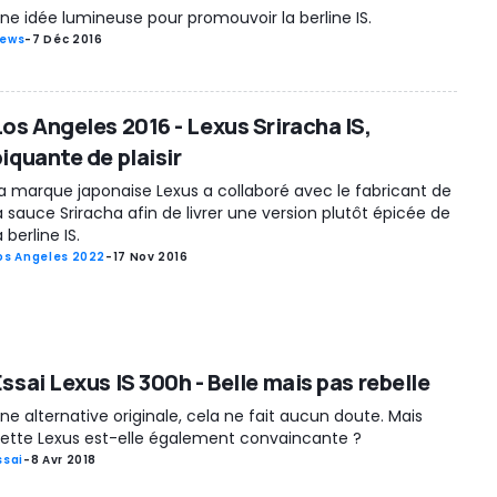
ne idée lumineuse pour promouvoir la berline IS.
ews
-
7 Déc 2016
Los Angeles 2016 - Lexus Sriracha IS,
iquante de plaisir
a marque japonaise Lexus a collaboré avec le fabricant de
a sauce Sriracha afin de livrer une version plutôt épicée de
a berline IS.
os Angeles 2022
-
17 Nov 2016
ssai Lexus IS 300h - Belle mais pas rebelle
ne alternative originale, cela ne fait aucun doute. Mais
ette Lexus est-elle également convaincante ?
ssai
-
8 Avr 2018