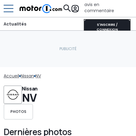
avis en
commentaire
Actualités
S'INSCRIRE /
CONNEXION
Accueil
Nissan
NV
Nissan
NV
PHOTOS
Dernières photos